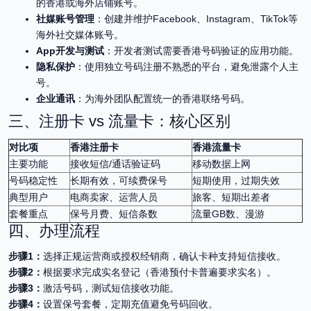
的香港或海外店铺账号。
社媒账号管理
：创建并维护Facebook、Instagram、TikTok等
海外社交媒体账号。
App开发与测试
：开发者测试需要香港号码验证的应用功能。
隐私保护
：使用独立号码注册不熟悉的平台，避免泄露个人主
号。
企业通讯
：为海外团队配置统一的香港联络号码。
三、注册卡 vs 流量卡：核心区别
对比项
香港注册卡
香港流量卡
主要功能
接收短信/通话验证码
移动数据上网
号码稳定性
长期有效，可续费保号
短期使用，过期失效
典型用户
电商卖家、运营人员
旅客、短期出差者
套餐重点
保号月费、短信条数
流量GB数、漫游
四、办理流程
步骤1：
选择正规运营商或授权经销商，确认卡种支持短信接收。
步骤2：
根据要求完成实名登记（香港预付卡普遍要求实名）。
步骤3：
激活号码，测试短信接收功能。
步骤4：
设置保号套餐，定期充值避免号码回收。