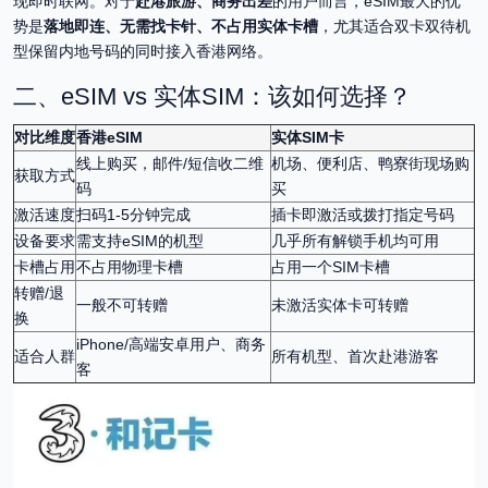
现即时联网。对于
赴港旅游、商务出差
的用户而言，eSIM最大的优
势是
落地即连、无需找卡针、不占用实体卡槽
，尤其适合双卡双待机
型保留内地号码的同时接入香港网络。
二、eSIM vs 实体SIM：该如何选择？
对比维度
香港eSIM
实体SIM卡
线上购买，邮件/短信收二维
机场、便利店、鸭寮街现场购
获取方式
码
买
激活速度
扫码1-5分钟完成
插卡即激活或拨打指定号码
设备要求
需支持eSIM的机型
几乎所有解锁手机均可用
卡槽占用
不占用物理卡槽
占用一个SIM卡槽
转赠/退
一般不可转赠
未激活实体卡可转赠
换
iPhone/高端安卓用户、商务
适合人群
所有机型、首次赴港游客
客