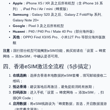
Apple
：iPhone XS / XR 及之后所有机型（含 iPhone 16 系
列），iPad Pro / Air / mini（蜂窝版）
Samsung
：Galaxy S20 及之后、Galaxy Z Fold/Flip 系列、
Galaxy Note 20+
Google
：Pixel 3 及之后所有机型
Huawei
：P40 / P40 Pro / Mate 40 Pro（部分海外版）
其他
：OPPO Find X3/X5 Pro、小米12T Pro 等部分海外版旗
舰
注意：
国行部分机型可能阉割eSIM功能，购买前请在「设置 → 蜂窝
网络 → 添加eSIM」中确认是否可用。
四、香港eSIM激活全流程（5步搞定）
在线选购
：选择含香港本地数据的eSIM套餐，填写邮箱接收二
维码；
抵达香港
：建议落地后再激活，避免提前消耗有效期；
扫码添加
：进入手机「设置 → 蜂窝网络 → 添加eSIM」，扫
描QR Code；
启用数据
：将eSIM线路设为「蜂窝数据」首选，开启数据漫游
（如套餐含漫游）；